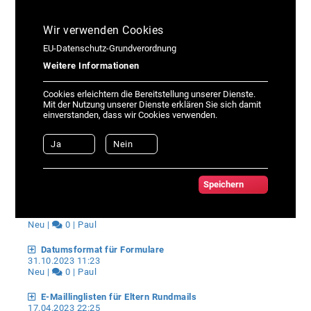
Rückmeldungen
Wir verwenden Cookies
EU-Datenschutz-Grundverordnung
Ideen für GruVer (Feature Requests)
Weitere Informationen
Abgeschlossene anzeigen
Cookies erleichtern die Bereitstellung unserer Dienste.
Mit der Nutzung unserer Dienste erklären Sie sich damit
Gruver als App
einverstanden, dass wir Cookies verwenden.
29.09.2020 12:59
In Bearbeitung |
5 | Jonathan
Ja
Nein
Chattool einbauen
14.07.2019 21:03
In Bearbeitung |
6 | Oliver
Speichern
Einfügen aus der Zwischenablage in Passwortfeldern erlauben
03.11.2023 12:44
Neu |
0 | Paul
Datumsformat für Formulare
31.10.2023 11:23
Neu |
0 | Paul
E-Maillinglisten für Eltern Rundmails
17.04.2023 22:25